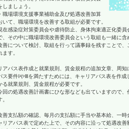
をしましょう。
・職場環境支援事業補助金及び処遇改善加算
おいて、職場環境を改善する取組が必要です。
現在感染症対策委員会や虐待防止、身体拘束適正化委員
で、その中に職場環境改善委員会という取組も一緒に含
改善について検討、取組を行って議事録を残すことで、
れます。
リアパス表作成と就業規則、賃金規程の追加文章、周知
パス要件ⅠやⅢを満たすためには、キャリアパス表を作成
かる就業規則、賃金規程が必要です。
今回の処遇改善計画書にひな形なども出ていますので、
す。
改善支払額の確認、毎月の支払額に手当や基本給、一時
ャリアパス表で定めた上で、その内容に沿って処遇改善