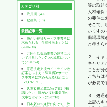
等の取組
カテゴリ別
人材確保
浅井順（460）
の要件に
動画集（18）
そこで、
いますの
最新記事一覧
職場環境
障がい福祉サービス事業所に
求められる「生産性向上」とは
と考えら
(26/07/30)
共同生活援助事業の運営にお
２．キャ
いて注意したい7つの減算につい
て(26/07/24)
キャリア
意思決定支援ガイドライン改
ことが分
訂案をふまえて障害福祉サービ
こちらは
ス事業所に求められる取組につ
いて(26/07/16)
が必要で
処遇改善加算Q&A第1版で確
認したい、障がい福祉事業所の
３．処遇
大事なポイント(26/07/10)
上記のキ
日本版DBS施行に向けて、放