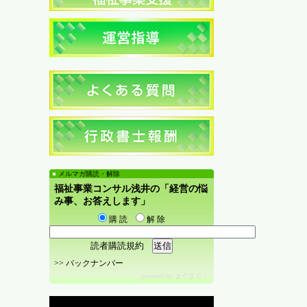
メルマガ購読・解除
福祉事業コンサル浅井の「経営の悩
み事、お答えします」
購 読
解 除
読者購読規約
>>
バックナンバー
powered by
まぐまぐ！