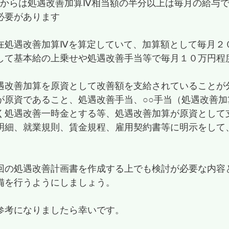
度からは処遇改善加算Ⅳ相当額の半分以上は毎月の給与
必要があります
在処遇改善加算Ⅳを算定していて、加算額として毎月２
して基本給の上乗せや処遇改善手当等で毎月１０万円程
遇改善加算を原資として改善額を支給されていることが
が原資であること、処遇改善手当、○○手当（処遇改善
く処遇改善一時金とする等、処遇改善加算が原資として
明細、就業規則、賃金規程、雇用契約書等に明示をして
回の処遇改善計画書を作成する上でも検討が必要な内容
備を行うようにしましょう。
参考になりましたら幸いです。