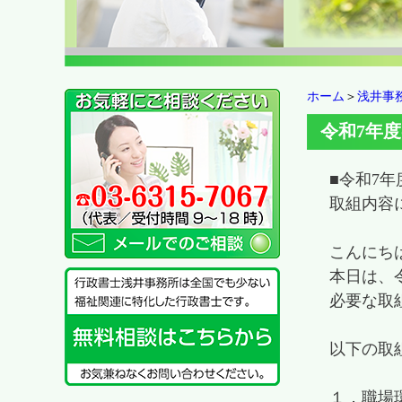
ホーム
＞
浅井事
令和7年
■令和7
取組内容
こんにち
本日は、
必要な取
以下の取
１．職場