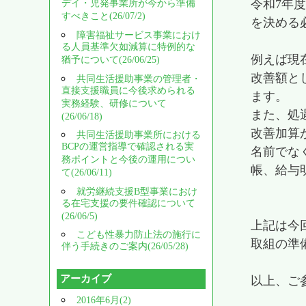
令和7年
デイ・児発事業所が今から準備
すべきこと(26/07/2)
を決める
障害福祉サービス事業におけ
る人員基準欠如減算に特例的な
例えば現
猶予について(26/06/25)
改善額と
共同生活援助事業の管理者・
直接支援職員に今後求められる
ます。
実務経験、研修について
また、処
(26/06/18)
改善加算
共同生活援助事業所における
BCPの運営指導で確認される実
名前でな
務ポイントと今後の運用につい
帳、給与
て(26/06/11)
就労継続支援B型事業におけ
る在宅支援の要件確認について
(26/06/5)
上記は今
こども性暴力防止法の施行に
取組の準
伴う手続きのご案内(26/05/28)
アーカイブ
以上、ご
2016年6月(2)