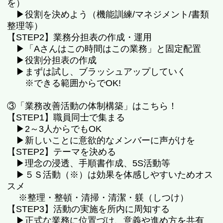
を）
▶役割を決めよう（機能訓練/マネジメント/書類
整理等）
【STEP2】業務分担表の作成・運用
▶「Aさんはこの時間はこの業務」と固定配置
▶役割分担表の作成
▶まずは試し、ブラッシュアップしていく
※できる範囲からでOK!
③「業務改善活動の体制構築」はこちら！
【STEP1】職員同士で集まる
▶2～3人からでもOK
▶新しいことに意欲的なメンバーに声がけを
【STEP2】テーマを決める
▶理念の浸透、手順書作成、5S活動等
▶５Ｓ活動（※）は効果を体感しやすいためオス
スメ
※整理・整頓・清掃・清潔・躾（しつけ）
【STEP3】活動の実施を所内に周知する
▶正式な業務に位置づけ、意義や進め方を共有