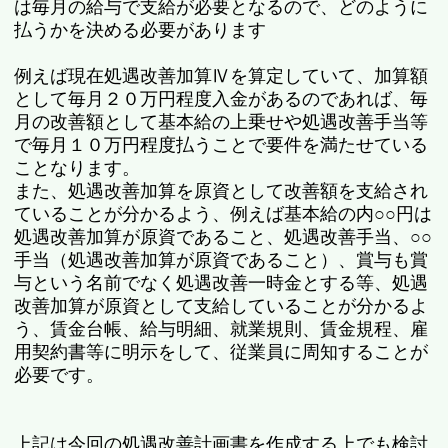
は毎月の給与で支給が必要となるので、どのように
払うかを決める必要があります
例えば現在処遇改善加算Ⅳを算定していて、加算額
として毎月２０万円程度入金があるのであれば、毎
月の改善額として基本給の上乗せや処遇改善手当等
で毎月１０万円程度払うことで要件を満たせている
ことなります。
また、処遇改善加算を原資として改善額を支給され
ていることが分かるよう、例えば基本給の内○○円は
処遇改善加算が原資であること、処遇改善手当、○○
手当（処遇改善加算が原資であること）、賞与も賞
与という名前でなく処遇改善一時金とする等、処遇
改善加算が原資として支給していることが分かるよ
う、賃金台帳、給与明細、就業規則、賃金規程、雇
用契約書等に明示をして、従業員に周知することが
必要です。
上記は今回の処遇改善計画書を作成する上でも検討