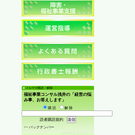
メルマガ購読・解除
福祉事業コンサル浅井の「経営の悩
み事、お答えします」
購 読
解 除
読者購読規約
>>
バックナンバー
powered by
まぐまぐ！