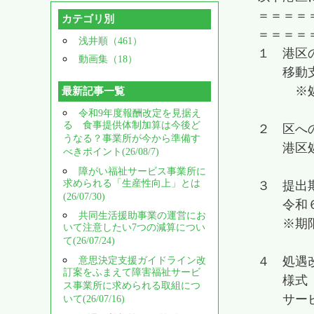
＝＝＝＝
カテゴリ別
＝＝＝＝
浅井順（461）
１ 港区
動画集（18）
移動支援
※処遇改
最新記事一覧
令和9年度報酬改定を見据え
る 食事提供体制加算は今後ど
２ 区へ
うなる？事業所が今から準備す
港区処
べきポイント(26/08/7)
障がい福祉サービス事業所に
求められる「生産性向上」とは
３ 提
(26/07/30)
令和６年
共同生活援助事業の運営にお
※期限ま
いて注意したい7つの減算につい
て(26/07/24)
４ 処遇
意思決定支援ガイドライン改
訂案をふまえて障害福祉サービ
様式「移
ス事業所に求められる取組につ
サービス
いて(26/07/16)