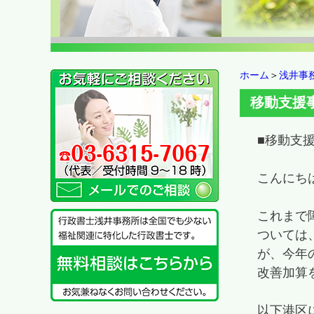
ホーム
＞
浅井事
移動支援
■移動支
こんにち
これまで
ついては
が、今年
改善加算
以下港区