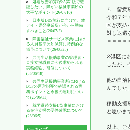
処遇改善加算Q&A第1版で確
認したい、障がい福祉事業所の
５ 留意
大事なポイント(26/07/10)
令和７年
日本版DBS施行に向けて、放
区が支払
デイ・児発事業所が今から準備
すべきこと(26/07/2)
対し返還
障害福祉サービス事業におけ
＝＝＝＝
る人員基準欠如減算に特例的な
猶予について(26/06/25)
※港区に
共同生活援助事業の管理者・
直接支援職員に今後求められる
したが、
実務経験、研修について
(26/06/18)
他の自治
共同生活援助事業所における
BCPの運営指導で確認される実
んでした
務ポイントと今後の運用につい
て(26/06/11)
移動支援
就労継続支援B型事業におけ
る在宅支援の要件確認について
と思いま
(26/06/5)
以上、ご
アーカイブ