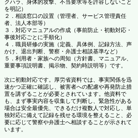
クハラ、身体的攻撃、不当要求等を許容しないこと
を明記）
２．相談窓口の設置（管理者、サービス管理責任
者、法人本部等）
３．対応マニュアルの作成（事前防止・初動対応・
事後対応ごとに手順化）
４．職員研修の実施（定義、具体例、記録方法、声
かけ、退出判断、警察・弁護士相談基準など）
５．利用者・家族への周知（方針書、マニュアル、
重要事項説明書、掲示物、契約時説明等）です。
次に初動対応です。厚労省資料では、事実関係を迅
速かつ正確に確認し、被害者への配慮や再発防止措
置を講ずることが必要とされています。他資料で
も、まず事実内容を収集して判断し、緊急性がある
場合は安全最優先、できるだけ複数人で対応し、単
独対応に備えて記録を残せる環境を整えること、必
要に応じて警察や弁護士へ相談することが示されて
います。