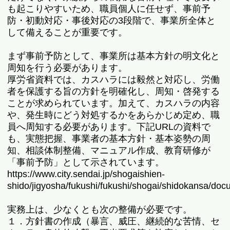
も起こりやすいため、職員個人に任せず、事前予
防・初動対応・事後対応の3段階で、事業所全体と
して備えることが重要です。
まず事前予防として、事業所は基本方針の明文化と
周知を行う必要があります。
厚労省資料では、カスハラには毅然と対応し、労働
者を保護する旨の方針を明確化し、周知・啓発する
ことが求められています。加えて、カスハラの内容
や、発生時にどう対処するかをあらかじめ定め、職
員へ周知する必要があります。下記URLの資料で
も、実態把握、事業者の基本方針・基本姿勢の周
知、相談体制整備、マニュアル作成、教育研修が
「事前予防」として示されています。
https://www.city.sendai.jp/shogaishien-
shido/jigyosha/fukushi/fukushi/shogai/shidokansa/do
実務上は、少なくとも次の整備が必要です。
１．方針書の作成（暴言、威圧、継続的な苦情、セ