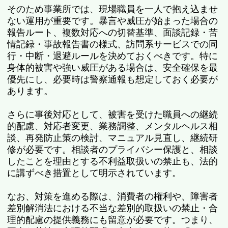
そのため事業所では、現場職員を一人で抱え込ませ
ない運用が重要です。暴言や威圧が始まった場合の
報告ルート、複数対応への切替基準、面談記録・苦
情記録・事故報告書の様式、訪問系サービスでの同
行・中断・退避ルールを決めておくべきです。特に
身体的被害や強い威圧がある場合は、安全確保を最
優先にし、必要時は警察通報も想定しておく必要が
あります。
さらに事後対応として、被害を受けた職員への継続
的配慮、対応者変更、業務調整、メンタルヘルス相
談、再発防止策の検討、マニュアル見直し、継続研
修が必要です。相談者のプライバシー保護と、相談
したことを理由とする不利益取扱いの禁止も、法的
に講ずべき措置として明示されています。
なお、対策を進める際は、消費者の権利や、障害者
差別解消法における不当な差別的取扱いの禁止・合
理的配慮の提供義務にも留意が必要です。つまり、