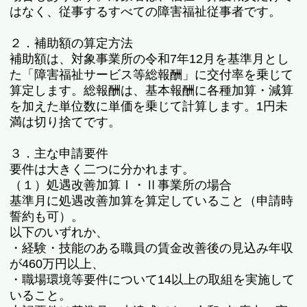
はなく、従事するすべての障害福祉従事者です。
２．補助額の算定方法
補助額は、対象事業所の令和7年12月を基準月とし
た「障害福祉サービス等総報酬」に交付率を乗じて
算定します。総報酬は、基本報酬に各種加算・減算
を加えた単位数に単価を乗じて計算します。1円未
満は切り捨てです。
３．主な申請要件
要件は大きく二つに分かれます。
（１）処遇改善加算Ⅰ・Ⅱ事業所の場合
基準月に処遇改善加算を算定していること（申請時
誓約も可）。
以下のいずれか、
・経験・技能のある職員の賃金改善後の見込み年収
が460万円以上、
・職場環境等要件について14以上の取組を実施して
いること。