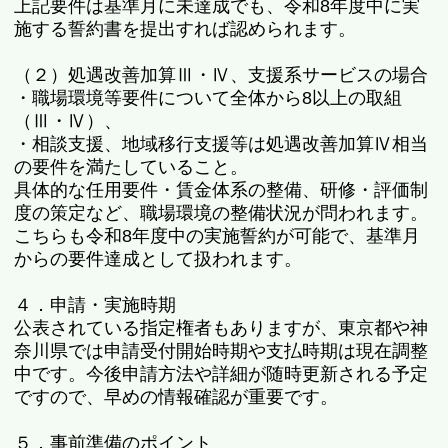
上記要件は基準月に未達成でも、令和8年度中に実
施する誓約書を提出すれば認められます。
（２）処遇改善加算Ⅲ・Ⅳ、支援系サービスの場合
・職場環境等要件について全体から8以上の取組
（Ⅲ・Ⅳ）、
・相談支援、地域移行支援等は処遇改善加算Ⅳ相当
の要件を満たしていること。
具体的な任用要件・賃金体系の整備、研修・評価制
度の策定など、職場環境の整備状況が問われます。
こちらも令和8年度中の実施誓約が可能で、基準月
からの要件達成として扱われます。
４．申請・実施時期
公表されている指定権者もありますが、東京都や神
奈川県では申請受付開始時期や支払時期は現在調整
中です。今後申請方法や詳細が随時更新される予定
ですので、早めの情報確認が重要です。
５．事前準備のポイント