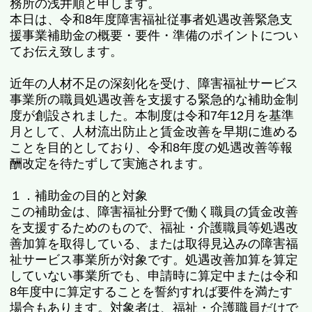
務所の浅井順と申します。
本日は、令和8年度障害福祉従事者処遇改善緊急支
援事業補助金の概要・要件・準備のポイントについ
てお伝え致します。
近年の人材不足の深刻化を受け、障害福祉サービス
事業所の職員処遇改善を支援する緊急的な補助金制
度が創設されました。本制度は令和7年12月を基準
月として、人材流出防止と賃金改善を早期に進める
ことを目的としており、令和8年度の処遇改善等報
酬改定を待たずして実施されます。
１．補助金の目的と対象
この補助金は、障害福祉分野で働く職員の賃金改善
を支援するためのもので、福祉・介護職員等処遇改
善加算を取得している、または取得見込みの障害福
祉サービス事業所が対象です。処遇改善加算を算定
していない事業所でも、申請時に算定中または令和
8年度中に算定することを誓約すれば要件を満たす
場合もあります。対象者は、福祉・介護職員だけで