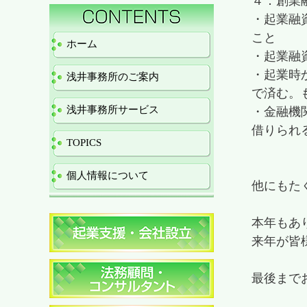
４．創業
・起業融
こと
ホーム
・起業融
・起業時
浅井事務所のご案内
で済む。
浅井事務所サービス
・金融機
借りられ
TOPICS
個人情報について
他にもた
本年もあ
来年が皆
最後まで