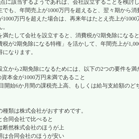
2点に該当するようであれば、会社設立することを検討
主でも、年間売上が1000万円を超えると、翌々期から
が1000万円を超えた場合は、再来年はたとえ売上が10
ん。
を満たして会社を設立すると、消費税が2期免除になる
費税が2期免除になる特権」を活かして、年間売上が1,0
得になります。
設立から2期免除になるためには、以下の2つの要件を満
の資本金が1000万円未満であること
期目開始6か月間の課税売上高、もしくは給与支給額のどち
の種類は株式会社がおすすめです。
と合同会社で比べると
は断然株式会社のほうが上
用は合同会社のほうが安い