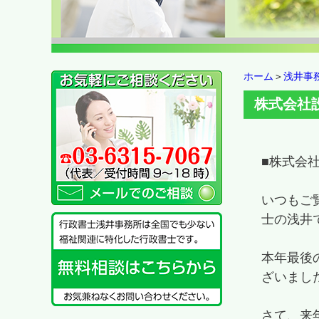
ホーム
＞
浅井事
株式会社
■株式会
いつもご
士の浅井
本年最後
ざいまし
さて、来