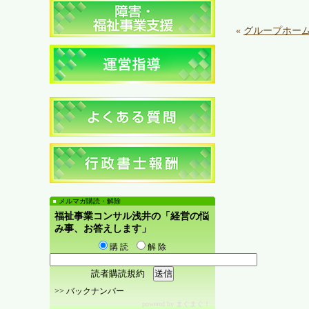
«
グループホー
メルマガ購読・解除
福祉事業コンサル浅井の「経営の悩
み事、お答えします」
購 読
解 除
読者購読規約
>>
バックナンバー
powered by
まぐまぐ！