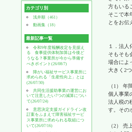
方もいる
カテゴリ別
そこで本
浅井順（461）
とをお伝
動画集（18）
最新記事一覧
１．法人
令和9年度報酬改定を見据え
る 食事提供体制加算は今後ど
そもそも
うなる？事業所が今から準備す
場合によ
べきポイント(26/08/7)
大きく2
障がい福祉サービス事業所に
求められる「生産性向上」とは
(26/07/30)
（1） 年
共同生活援助事業の運営にお
個人事業
いて注意したい7つの減算につい
て(26/07/24)
法人税の
す。その
意思決定支援ガイドライン改
訂案をふまえて障害福祉サービ
ス事業所に求められる取組につ
（2） 売
いて(26/07/16)