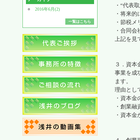
・“代表
2016年6月(2)
・将来的
・節税メ
一覧はこちら
・合同会
上記を見
３．資本
事業を成
ます。
理由とし
・資本金
・創業融
・資本金