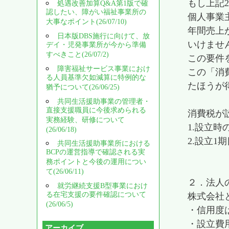
もし上記
処遇改善加算Q&A第1版で確
認したい、障がい福祉事業所の
個人事業
大事なポイント(26/07/10)
年間売上
日本版DBS施行に向けて、放
いけませ
デイ・児発事業所が今から準備
すべきこと(26/07/2)
この要件
障害福祉サービス事業におけ
この「消
る人員基準欠如減算に特例的な
たほうが
猶予について(26/06/25)
共同生活援助事業の管理者・
直接支援職員に今後求められる
消費税が
実務経験、研修について
1.設立時
(26/06/18)
2.設立1
共同生活援助事業所における
BCPの運営指導で確認される実
務ポイントと今後の運用につい
て(26/06/11)
２．法人
就労継続支援B型事業におけ
る在宅支援の要件確認について
株式会社
(26/06/5)
・信用度
・設立費
アーカイブ