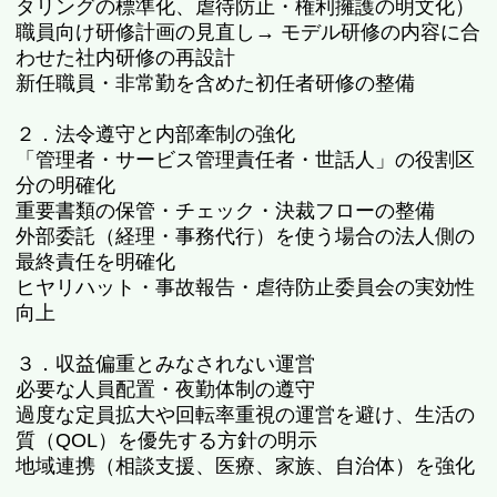
タリングの標準化、虐待防止・権利擁護の明文化）
職員向け研修計画の見直し→ モデル研修の内容に合
わせた社内研修の再設計
新任職員・非常勤を含めた初任者研修の整備
２．法令遵守と内部牽制の強化
「管理者・サービス管理責任者・世話人」の役割区
分の明確化
重要書類の保管・チェック・決裁フローの整備
外部委託（経理・事務代行）を使う場合の法人側の
最終責任を明確化
ヒヤリハット・事故報告・虐待防止委員会の実効性
向上
３．収益偏重とみなされない運営
必要な人員配置・夜勤体制の遵守
過度な定員拡大や回転率重視の運営を避け、生活の
質（QOL）を優先する方針の明示
地域連携（相談支援、医療、家族、自治体）を強化