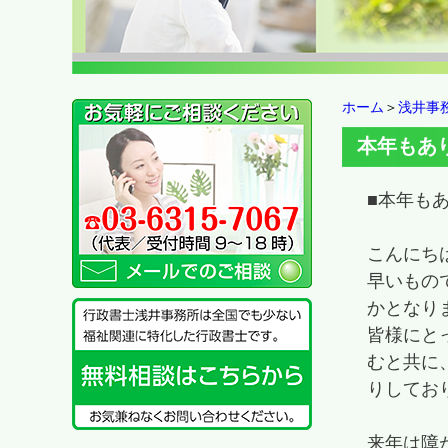
ホーム
＞
浅井事
本年もあ
■本年も
こんにち
早いもの
かとなり
皆様にと
むと共に
りしてお
来年は障