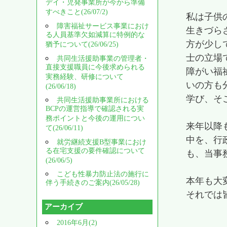
デイ・児発事業所が今から準備
すべきこと(26/07/2)
私は子供
障害福祉サービス事業におけ
生きづら
る人員基準欠如減算に特例的な
方が少し
猶予について(26/06/25)
士の立場
共同生活援助事業の管理者・
直接支援職員に今後求められる
障がい福
実務経験、研修について
いの方も
(26/06/18)
学び、そ
共同生活援助事業所における
BCPの運営指導で確認される実
務ポイントと今後の運用につい
来年以降
て(26/06/11)
中を、行
就労継続支援B型事業におけ
る在宅支援の要件確認について
も、当事
(26/06/5)
こども性暴力防止法の施行に
本年も大
伴う手続きのご案内(26/05/28)
それでは
アーカイブ
2016年6月(2)