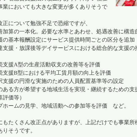
事業においても大きな変更が多くありそうで
改正について勉強不足で恐縮ですが、
善加算の一本化。必要な水準とあわせ、処遇改善に構造
護の基本報酬設定にサービス提供時間ごとの区分を追加
達支援・放課後等デイサービスにおける総合的な支援の
続支援A型の生産活動収支の改善等を評価
続支援B型における平均工賃月額の向上を評価
択支援の円滑な実施のための人員配置基準等の設定
のある方が希望する地域生活を実現・継続するための支
算評価等）
プホームの見学、地域活動への参加等を評価 など。
にもたくさん改正点がありますが、上記だけでも事業所
ありそうです。