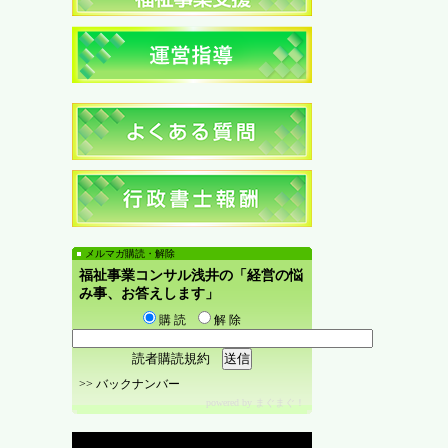
メルマガ購読・解除
福祉事業コンサル浅井の「経営の悩
み事、お答えします」
購 読
解 除
読者購読規約
>>
バックナンバー
powered by
まぐまぐ！