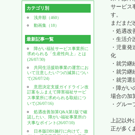
サービス
カテゴリ別
す。
浅井順（460）
まだまだ
動画集（18）
・処遇改
・生活介
最新記事一覧
・児童発
障がい福祉サービス事業所に
求められる「生産性向上」とは
化
(26/07/30)
・就労継
共同生活援助事業の運営にお
・就労継
いて注意したい7つの減算につい
て(26/07/24)
・就労選
意思決定支援ガイドライン改
・障がい
訂案をふまえて障害福祉サービ
場合の加
ス事業所に求められる取組につ
いて(26/07/16)
・グルー
処遇改善加算Q&A第1版で確
認したい、障がい福祉事業所の
上記以外
大事なポイント(26/07/10)
正が多く
日本版DBS施行に向けて、放