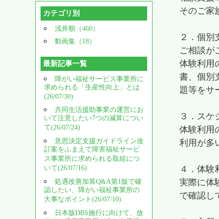
そのご家
カテゴリ別
浅井順（460）
２．個別
動画集（18）
ご相談が
体験利用
最新記事一覧
書、個別
障がい福祉サービス事業所に
求められる「生産性向上」とは
題等をサ
(26/07/30)
共同生活援助事業の運営にお
３．スケ
いて注意したい7つの減算につい
て(26/07/24)
体験利用
意思決定支援ガイドライン改
利用が多
訂案をふまえて障害福祉サービ
ス事業所に求められる取組につ
いて(26/07/16)
４．体験
実際に体
処遇改善加算Q&A第1版で確
認したい、障がい福祉事業所の
で確認し
大事なポイント(26/07/10)
日本版DBS施行に向けて、放