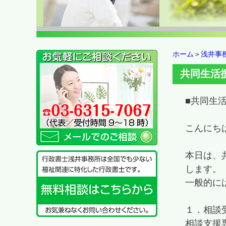
ホーム
＞
浅井事
共同生活
■共同生
こんにち
本日は、
します。
一般的に
１．相談
相談支援