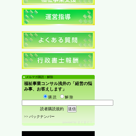
メルマガ購読・解除
福祉事業コンサル浅井の「経営の悩
み事、お答えします」
購 読
解 除
読者購読規約
>>
バックナンバー
powered by
まぐまぐ！