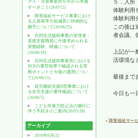
５．入所
デイ・児発事業所が今から準備
すべきこと(26/07/2)
体験利用
障害福祉サービス事業におけ
体験利用
る人員基準欠如減算に特例的な
この後は
猶予について(26/06/25)
者会議、
共同生活援助事業の管理者・
直接支援職員に今後求められる
実務経験、研修について
上記が一
(26/06/18)
活環境な
共同生活援助事業所における
BCPの運営指導で確認される実
務ポイントと今後の運用につい
最後まで
て(26/06/11)
就労継続支援B型事業におけ
る在宅支援の要件確認について
今日も一
(26/06/5)
こども性暴力防止法の施行に
伴う手続きのご案内(26/05/28)
«
障害福祉サー
アーカイブ
2016年6月(2)