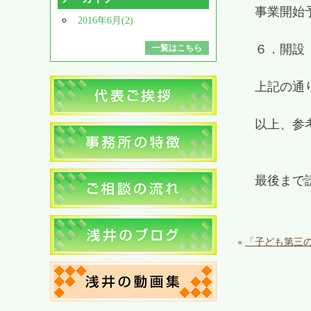
事業開始
2016年6月(2)
６．開設
一覧はこちら
上記の通
以上、参
最後まで
«
「子ども第三