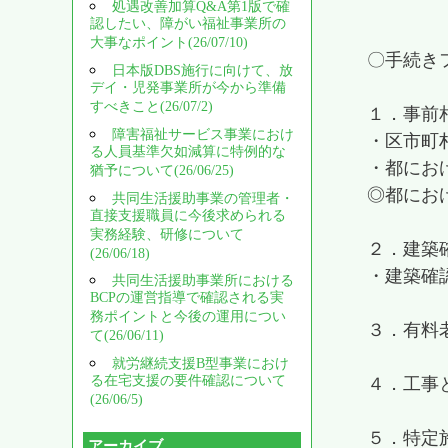
処遇改善加算Q&A第1版で確
認したい、障がい福祉事業所の
大事なポイント(26/07/10)
〇手続き
日本版DBS施行に向けて、放
デイ・児発事業所が今から準備
すべきこと(26/07/2)
１．事前
障害福祉サービス事業におけ
・区市町
る人員基準欠如減算に特例的な
・都にお
猶予について(26/06/25)
◎都にお
共同生活援助事業の管理者・
直接支援職員に今後求められる
実務経験、研修について
２．建築
(26/06/18)
・建築確
共同生活援助事業所における
BCPの運営指導で確認される実
務ポイントと今後の運用につい
３．有料
て(26/06/11)
就労継続支援B型事業におけ
る在宅支援の要件確認について
４．工事
(26/06/5)
５．特
アーカイブ