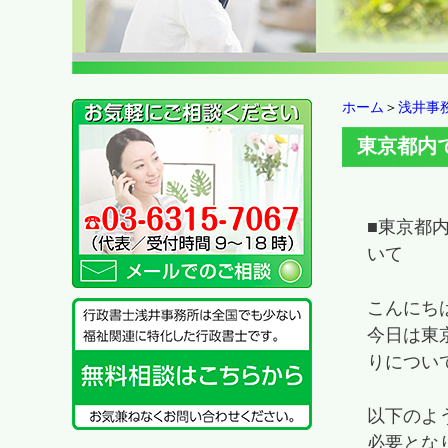
ホーム
＞
浅井事
東京都内
■東京都
いて
こんにち
今日は東
りについ
以下のよ
必要とな