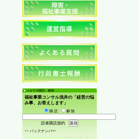
メルマガ購読・解除
福祉事業コンサル浅井の「経営の悩
み事、お答えします」
購 読
解 除
読者購読規約
>>
バックナンバー
powered by
まぐまぐ！