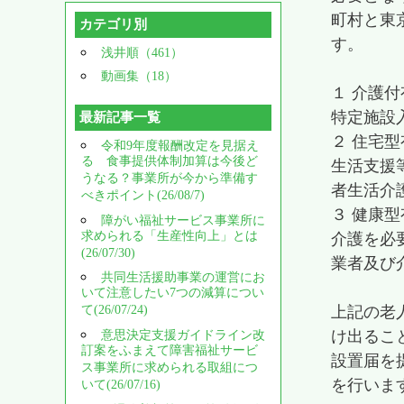
町村と東
カテゴリ別
す。
浅井順（461）
動画集（18）
１ 介護
特定施設
最新記事一覧
２ 住宅
令和9年度報酬改定を見据え
る 食事提供体制加算は今後ど
生活支援
うなる？事業所が今から準備す
者生活介
べきポイント(26/08/7)
３ 健康
障がい福祉サービス事業所に
求められる「生産性向上」とは
介護を必
(26/07/30)
業者及び
共同生活援助事業の運営にお
いて注意したい7つの減算につい
て(26/07/24)
上記の老
け出るこ
意思決定支援ガイドライン改
訂案をふまえて障害福祉サービ
設置届を
ス事業所に求められる取組につ
を行いま
いて(26/07/16)