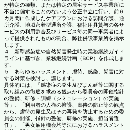
が特定の種類、または特定の居宅サービス事業所に
不当に偏することのないよう公正中立に行い、前６
カ月間に作成したケアプランにおける訪問介護、通
所介護、地域密着型通所介護、福祉用具貸与の各サ
ービスの利用割合及びサービス毎の同一事業者によ
って提供されたものの割合、弊社併設事業所を掲示
します。
４ 新型感染症や自然災害発生時の業務継続ガイド
ラインに基づき、業務継続計画（BCP）を作成しま
す。
５ あらゆるハラスメント、虐待、感染、災害に対
する対策を検討し、講じます。
具体的には、「感染症の発生及びまん延等に関する
取り組みの徹底を求める観点から委員会の開催指針
の整備、研修・訓練（シミュレーション）の実施
等」、「利用者の人権の擁護、虐待の防止等の観点
から、虐待の発生又はその再発を防止するための委
員会の開催、指針の整備、研修の実施、担当者選
任」、「男女雇用機会均等法におけるハラスメント