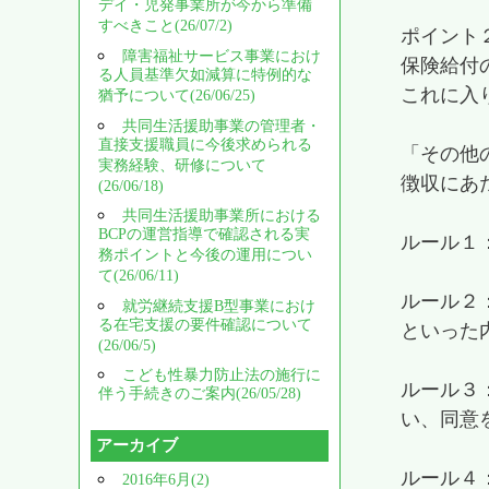
デイ・児発事業所が今から準備
すべきこと(26/07/2)
ポイント
障害福祉サービス事業におけ
保険給付
る人員基準欠如減算に特例的な
これに入
猶予について(26/06/25)
共同生活援助事業の管理者・
直接支援職員に今後求められる
「その他
実務経験、研修について
徴収にあ
(26/06/18)
共同生活援助事業所における
BCPの運営指導で確認される実
ルール１
務ポイントと今後の運用につい
て(26/06/11)
ルール２
就労継続支援B型事業におけ
る在宅支援の要件確認について
といった
(26/06/5)
こども性暴力防止法の施行に
ルール３
伴う手続きのご案内(26/05/28)
い、同意
アーカイブ
ルール４
2016年6月(2)