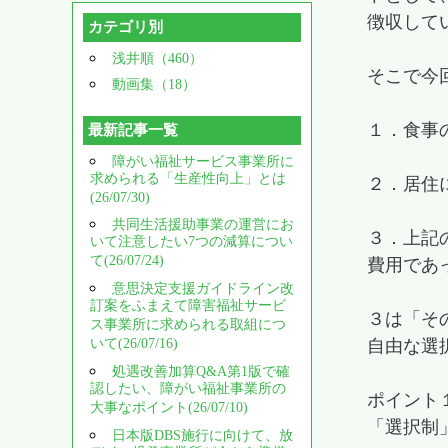
徴収して
カテゴリ別
浅井順（460）
そこで今
動画集（18）
１．食事
最新記事一覧
障がい福祉サービス事業所に
求められる「生産性向上」とは
２．居住
(26/07/30)
共同生活援助事業の運営にお
３．上記
いて注意したい7つの減算につい
て(26/07/24)
費用であ
意思決定支援ガイドライン改
訂案をふまえて障害福祉サービ
３は「そ
ス事業所に求められる取組につ
いて(26/07/16)
自由な選
処遇改善加算Q&A第1版で確
認したい、障がい福祉事業所の
ポイント
大事なポイント(26/07/10)
「選択制
日本版DBS施行に向けて、放