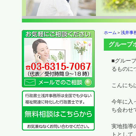
ホーム
＞
浅井事
グループ
■グルー
るものに
こんにち
今年に入
ち会わせ
実地指導
トとして