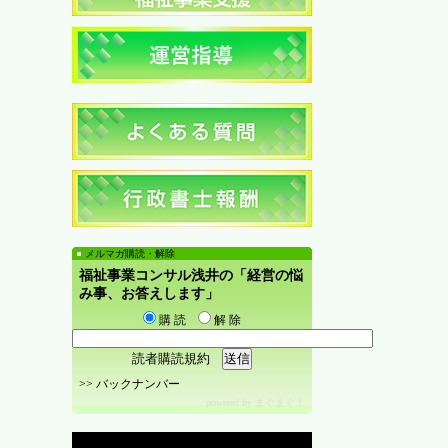
メルマガ購読・解除
福祉事業コンサル浅井の「経営の悩
み事、お答えします」
購 読
解 除
読者購読規約
>>
バックナンバー
powered by
まぐまぐ！