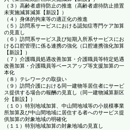
（３）高齢者虐待防止の推進（高齢者虐待防止措置
未実施減算減算【新設】）
（４）身体的拘束等の適正化の推進
（５）訪問系サービスにおける認知症専門ケア加算
の見直し
（６）訪問系サービス及び短期入所系サービスにお
ける口腔管理に係る連携の強化（口腔連携強化加算
【新設】）
（７）介護職員処遇改善加算・介護職員等特定処遇
改善加算・介護職員等ベースアップ等支援加算の一
本化
（８）テレワークの取扱い
（９）訪問介護における同一建物等居住者にサービ
ス提供する場合の報酬の見直し（同一建物減算新区
分【新設】）
（１０）特別地域加算、中山間地域等の小規模事業
所加算及び中山間地域に居住する者へのサービス提
供加算の対象地域の明確化
（１１）特別地域加算の対象地域の見直し