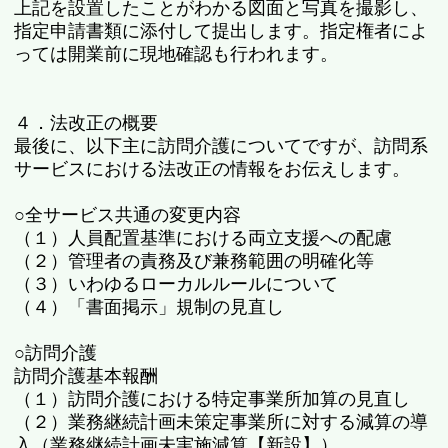
上記を設置したことがわかる図面と写真を撮影し、
指定申請書類に添付して提出します。指定権者によ
っては開業前に現地確認も行われます。
４．法改正の概要
最後に、以下主に訪問介護についてですが、訪問系
サービスにおける法改正の情報をお伝えします。
○全サービス共通の変更内容
（１）人員配置基準における両立支援への配慮
（２）管理者の責務及び兼務範囲の明確化等
（３）いわゆるローカルルールについて
（４）「書面掲示」規制の見直し
○訪問介護
訪問介護基本報酬
（１）訪問介護における特定事業所加算の見直し
（２）業務継続計画未策定事業所に対する減算の導
入（業務継続計画未実施減算【新設】）