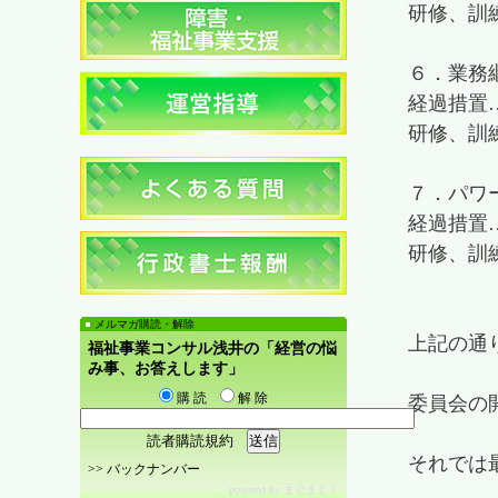
研修、訓練
６．業務継
経過措置…
研修、訓練
７．パワ
経過措置…
研修、訓
メルマガ購読・解除
上記の通
福祉事業コンサル浅井の「経営の悩
み事、お答えします」
購 読
解 除
委員会の
読者購読規約
それでは
>>
バックナンバー
powered by
まぐまぐ！