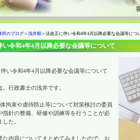
務所のブログ
＞
浅井順
＞法改正に伴い令和4年4月以降必要な会議等につ
伴い令和4年4月以降必要な会議等について
に伴い令和4年4月以降必要な会議等について
は。行政書士の浅井です。
身体拘束や虐待防止等について対策検討の委員
や指針の整備、研修や訓練等を行うことが必
ました。
要な内容についてまとめてみましたので、お