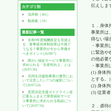
伝えしま
カテゴリ別
浅井順（461）
動画集（18）
１．身体
事業所は
最新記事一覧
得ない場
令和9年度報酬改定を見据え
る 食事提供体制加算は今後ど
・事業所
うなる？事業所が今から準備す
に緊急や
べきポイント(26/08/7)
の他必要
障がい福祉サービス事業所に
求められる「生産性向上」とは
・事業所
(26/07/30)
(1) 
共同生活援助事業の運営にお
とする。
いて注意したい7つの減算につい
て(26/07/24)
(2) 身
(3) 
意思決定支援ガイドライン改
訂案をふまえて障害福祉サービ
ス事業所に求められる取組につ
２．虐待
いて(26/07/16)