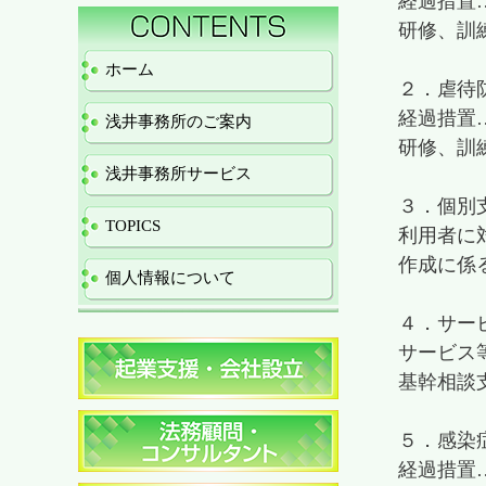
経過措置…
研修、訓練
ホーム
２．虐待
経過措置…
浅井事務所のご案内
研修、訓練
浅井事務所サービス
３．個別
TOPICS
利用者に
作成に係
個人情報について
４．サー
サービス
基幹相談
５．感染
経過措置…