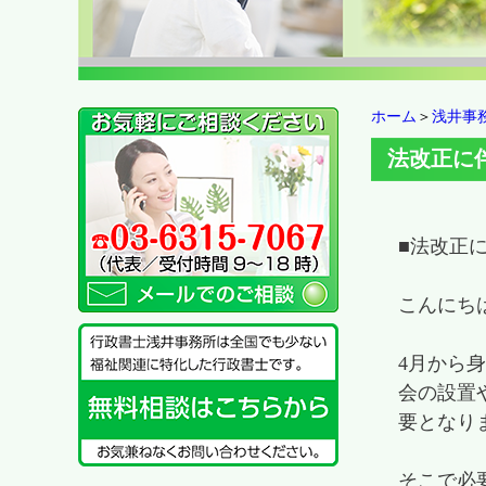
ホーム
＞
浅井事
法改正に
■法改正
こんにち
4月から
会の設置
要となり
そこで必