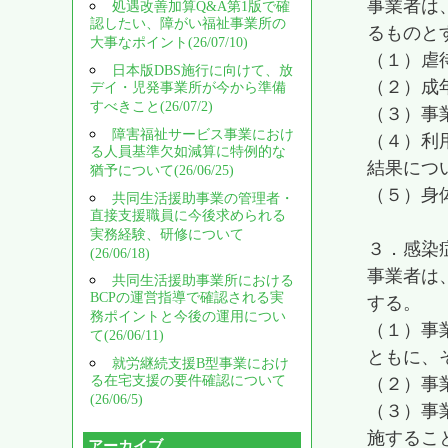
事業者は
処遇改善加算Q&A第1版で確
認したい、障がい福祉事業所の
るものと
大事なポイント(26/07/10)
（１）虐
日本版DBS施行に向けて、放
（２）成
デイ・児発事業所が今から準備
すべきこと(26/07/2)
（３）事
障害福祉サービス事業におけ
（４）利
る人員基準欠如減算に特例的な
結果につ
猶予について(26/06/25)
（５）身
共同生活援助事業の管理者・
直接支援職員に今後求められる
実務経験、研修について
３．感染
(26/06/18)
事業者は
共同生活援助事業所における
BCPの運営指導で確認される実
する。
務ポイントと今後の運用につい
（１）事
て(26/06/11)
ともに、
就労継続支援B型事業におけ
る在宅支援の要件確認について
（２）事
(26/06/5)
（３）事
施するこ
アーカイブ