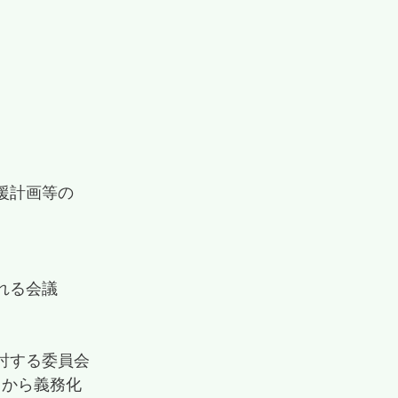
援計画等の
れる会議
討する委員会
月から義務化