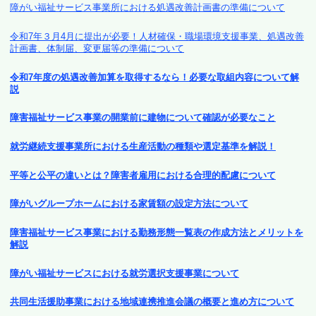
障がい福祉サービス事業所における処遇改善計画書の準備について
令和7年３月4月に提出が必要！人材確保・職場環境支援事業、処遇改善
計画書、体制届、変更届等の準備について
令和7年度の処遇改善加算を取得するなら！必要な取組内容について解
説
障害福祉サービス事業の開業前に建物について確認が必要なこと
就労継続支援事業所における生産活動の種類や選定基準を解説！
平等と公平の違いとは？障害者雇用における合理的配慮について
障がいグループホームにおける家賃額の設定方法について
障害福祉サービス事業における勤務形態一覧表の作成方法とメリットを
解説
障がい福祉サービスにおける就労選択支援事業について
共同生活援助事業における地域連携推進会議の概要と進め方について