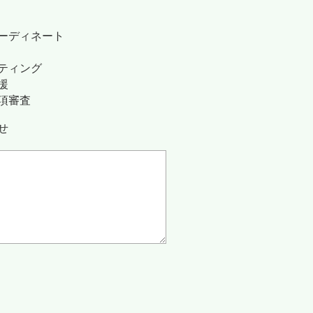
ーディネート
ティング
援
項審査
せ