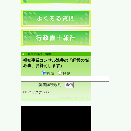
メルマガ購読・解除
福祉事業コンサル浅井の「経営の悩
み事、お答えします」
購 読
解 除
読者購読規約
>>
バックナンバー
powered by
まぐまぐ！