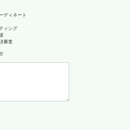
ーディネート
ティング
援
項審査
せ