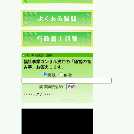
メルマガ購読・解除
福祉事業コンサル浅井の「経営の悩
み事、お答えします」
購 読
解 除
読者購読規約
>>
バックナンバー
powered by
まぐまぐ！