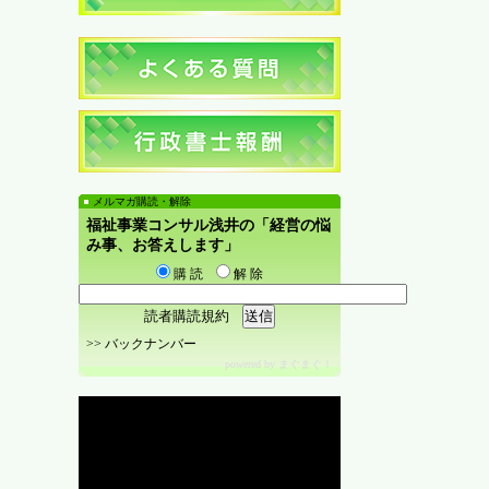
メルマガ購読・解除
福祉事業コンサル浅井の「経営の悩
み事、お答えします」
購 読
解 除
読者購読規約
>>
バックナンバー
powered by
まぐまぐ！