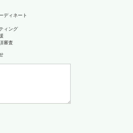
ーディネート
ティング
援
項審査
せ