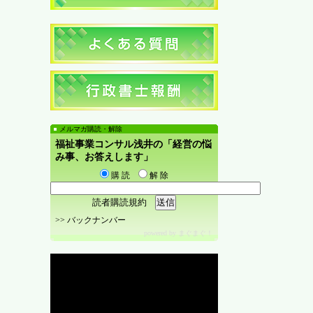
メルマガ購読・解除
福祉事業コンサル浅井の「経営の悩
み事、お答えします」
購 読
解 除
読者購読規約
>>
バックナンバー
powered by
まぐまぐ！