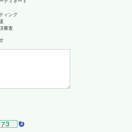
ーディネート
ティング
援
項審査
せ